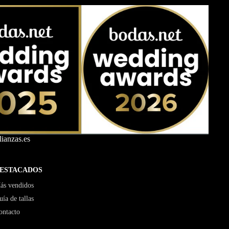
ianzas.es
ESTACADOS
ás vendidos
uía de tallas
ontacto