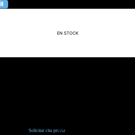
ia
ia
EN STOCK
Información de contacto
2 Alianzas
9 KILATES
Dirección:
C/ Tarragona, 15, 28903 Getafe, Madrid
Teléfono:
916 837 929 - 648 679 751
Email:
info@2alianzas.es
Titular:
Carlos Rodríguez González — N.I.F.: 52502861-W
18 KILATES
Horario:
Solicitar cita previa