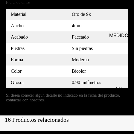
Ficha de datos
Material
Oro de 9k
Ancho
4mm
MEDIDOR
Acabado
Facetado
Piedras
Sin piedras
Forma
Moderna
Color
Bicolor
Grosor
0.90 milímetros
Más
Si desea conocer algun detalle no indicado en la ficha del producto,
contactar con nosotros.
16 Productos relacionados