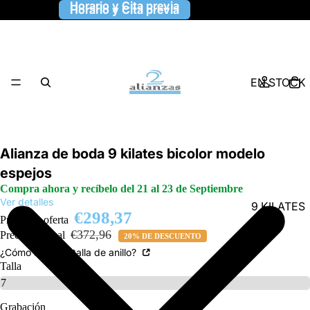
Horario y Cita previa
Horario y Cita previa
EN STOCK
Alianza de boda 9 kilates bicolor modelo
espejos
Compra ahora y recíbelo del 21 al 23 de Septiembre
Ver detalles
9 KILATES
€298,37
Precio de oferta
€372,96
Precio habitual
20% DE DESCUENTO
¿Cómo saber la talla de anillo?
Talla
Grabación