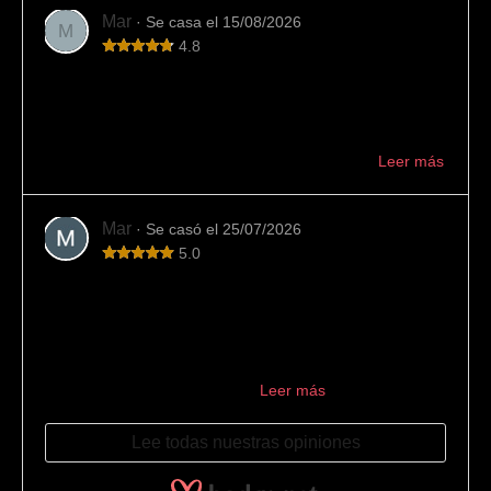
Mar
· Se casa el 15/08/2026
M
4.8
Variedad y buen trato
En esta joyería hemos encontrado mucha variedad de
alianzas y buen asesoramiento. También han cumplido
con los plazos indicados. Muy recomendable ...
Leer más
Mar
· Se casó el 25/07/2026
5.0
Los mejores
La mejor joyería para encargar las alianzas. Los
encontramos por casualidad buscando en internet y el
resultado no pudo ser mejor: 10/10. Desde el primer
momento se encargaron de ...
Leer más
Lee todas nuestras opiniones