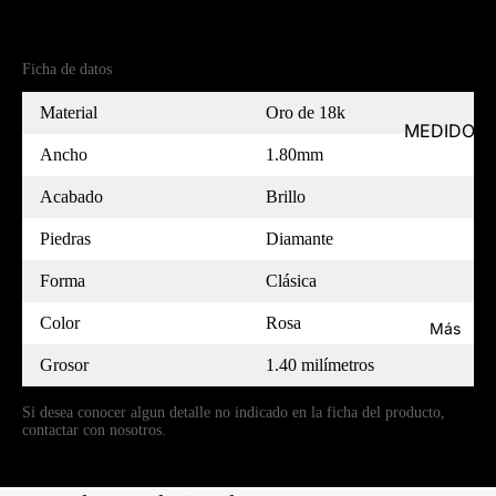
Referencia
MC18RO1814PL1D-7
Ficha de datos
Material
Oro de 18k
MEDIDOR
Ancho
1.80mm
Acabado
Brillo
Piedras
Diamante
Forma
Clásica
Color
Rosa
Más
Grosor
1.40 milímetros
Si desea conocer algun detalle no indicado en la ficha del producto,
contactar con nosotros.