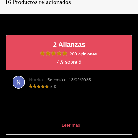
16 Productos relacionados
2 Alianzas
200 opiniones
4.9 sobre 5
Noelia
· Se casó el 13/09/2025
5.0
Totalmente recomendable
Fue el sitio que elegimos para comprar nuestras alianzas
de boda y viendo el resultado final es imposible
arrepentirnos. Desde el principio el trato fue muy
profesional, aconseján...
Leer más