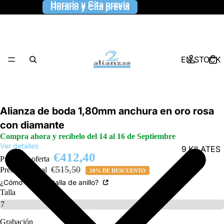
Horario y Cita previa
Horario y Cita previa
EN STOCK
Alianza de boda 1,80mm anchura en oro rosa
con diamante
Compra ahora y recíbelo del 14 al 16 de Septiembre
Ver detalles
9 KILATES
€412,40
Precio de oferta
€515,50
Precio habitual
20% DE DESCUENTO
¿Cómo saber la talla de anillo?
Talla
Grabación