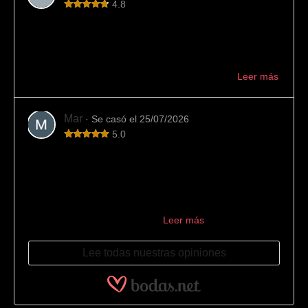
4.8
Variedad y buen trato
En esta joyería hemos encontrado mucha variedad de
alianzas y buen asesoramiento. También han cumplido
con los plazos indicados. Muy recomendable ...
Leer más
Mar
· Se casó el 25/07/2026
5.0
Los mejores
La mejor joyería para encargar las alianzas. Los
encontramos por casualidad buscando en internet y el
resultado no pudo ser mejor: 10/10. Desde el primer
momento se encargaron de ...
Leer más
Lee todas nuestras opiniones