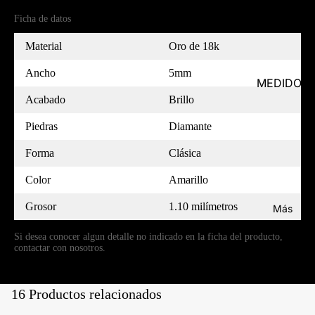
Ficha de datos
Material
Oro de 18k
Ancho
5mm
MEDIDOR
Acabado
Brillo
Piedras
Diamante
Forma
Clásica
Color
Amarillo
Grosor
1.10 milímetros
Más
Si desea conocer algun detalle no indicado en la ficha del producto,
contactar con nosotros.
16 Productos relacionados