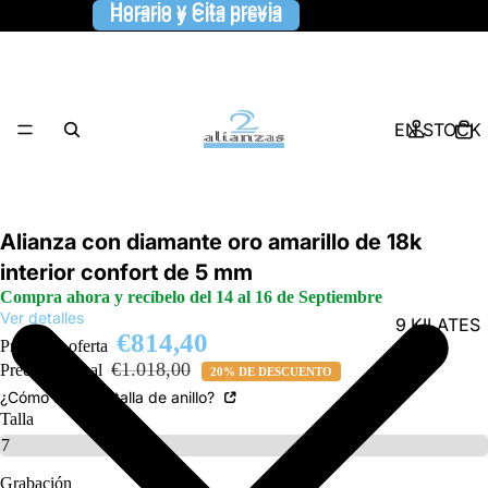
Horario y Cita previa
Horario y Cita previa
EN STOCK
Alianza con diamante oro amarillo de 18k
interior confort de 5 mm
Compra ahora y recíbelo del 14 al 16 de Septiembre
Ver detalles
9 KILATES
€814,40
Precio de oferta
€1.018,00
Precio habitual
20% DE DESCUENTO
¿Cómo saber la talla de anillo?
Talla
Grabación