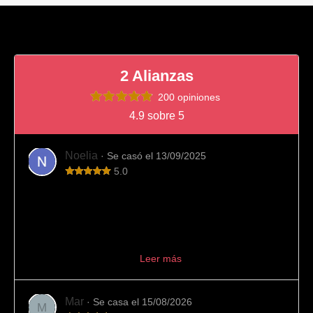
2 Alianzas
200 opiniones
4.9 sobre 5
Noelia
· Se casó el 13/09/2025
5.0
Totalmente recomendable
Fue el sitio que elegimos para comprar nuestras alianzas
de boda y viendo el resultado final es imposible
arrepentirnos. Desde el principio el trato fue muy
profesional, aconseján...
Leer más
Mar
· Se casa el 15/08/2026
M