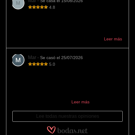
Mar
· Se casa el 15/08/2026
M
4.8
Variedad y buen trato
En esta joyería hemos encontrado mucha variedad de
alianzas y buen asesoramiento. También han cumplido
con los plazos indicados. Muy recomendable ...
Leer más
Mar
· Se casó el 25/07/2026
5.0
Los mejores
La mejor joyería para encargar las alianzas. Los
encontramos por casualidad buscando en internet y el
resultado no pudo ser mejor: 10/10. Desde el primer
momento se encargaron de ...
Leer más
Lee todas nuestras opiniones