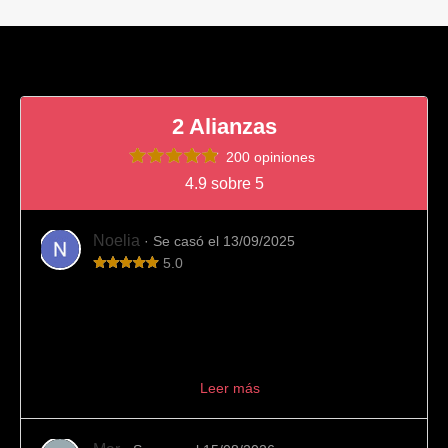
2 Alianzas
200 opiniones
4.9 sobre 5
Noelia
· Se casó el 13/09/2025
5.0
Totalmente recomendable
Fue el sitio que elegimos para comprar nuestras alianzas
de boda y viendo el resultado final es imposible
arrepentirnos. Desde el principio el trato fue muy
profesional, aconseján...
Leer más