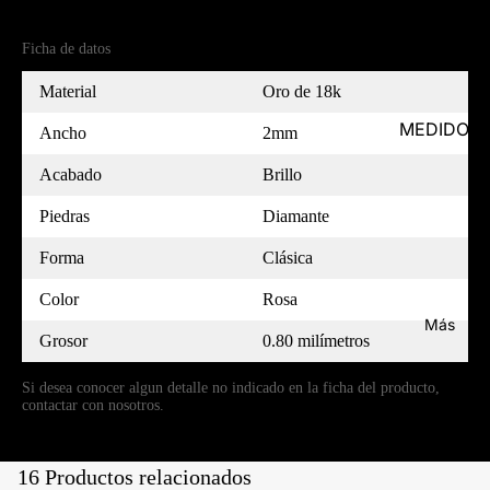
Referencia
MC18RO2008PL1D-7
Ficha de datos
Material
Oro de 18k
MEDIDOR
Ancho
2mm
Acabado
Brillo
Piedras
Diamante
Forma
Clásica
Color
Rosa
Más
Grosor
0.80 milímetros
Si desea conocer algun detalle no indicado en la ficha del producto,
contactar con nosotros.
16 Productos relacionados