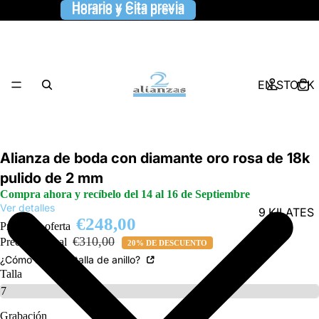
Horario y Cita previa
Horario y Cita previa
EN STOCK
Alianza de boda con diamante oro rosa de 18k
pulido de 2 mm
Compra ahora y recíbelo del 14 al 16 de Septiembre
Ver detalles
9 KILATES
€248,00
Precio de oferta
€310,00
Precio habitual
20% DE DESCUENTO
¿Cómo saber la talla de anillo?
Talla
Grabación