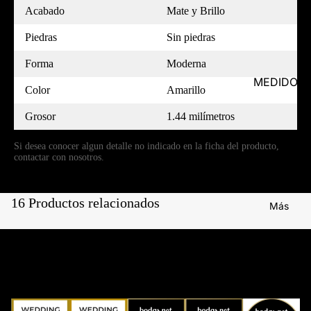
Acabado
Mate y Brillo
Piedras
Sin piedras
Forma
Moderna
MEDIDOR
Color
Amarillo
Grosor
1.44 milímetros
Si desea conocer algun detalle no indicado en la ficha del producto,
contactar con nosotros.
16 Productos relacionados
Más