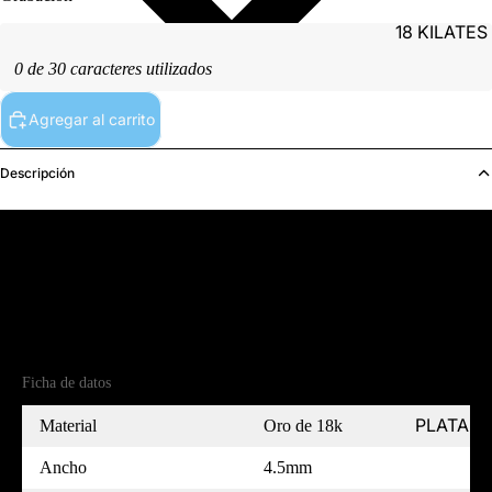
18 KILATES
0 de 30 caracteres utilizados
Agregar al carrito
Descripción
PLATINO
Detalles del producto
Referencia
(18)A18611J45-7
Ficha de datos
PLATA
Material
Oro de 18k
Ancho
4.5mm