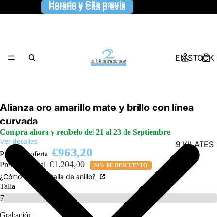
Horario y Cita previa
Horario y Cita previa
EN STOCK
Alianza oro amarillo mate y brillo con línea
curvada
Compra ahora y recíbelo del 21 al 23 de Septiembre
Ver detalles
9 KILATES
€963,20
Precio de oferta
€1.204,00
Precio habitual
20% DE DESCUENTO
¿Cómo saber la talla de anillo?
Talla
Grabación