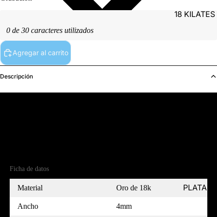
18 KILATES
0 de 30 caracteres utilizados
Agregar al carrito
Descripción
PLATINO
Detalles del producto
Referencia
(18)A18613J40-7
Ficha de datos
PLATA
Material
Oro de 18k
Ancho
4mm