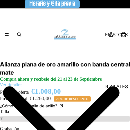
Horario y Cita previa
Horario y Cita previa
EN STOCK
Alianza plana de oro amarillo con banda central
mate
Compra ahora y recíbelo del 21 al 23 de Septiembre
Ver detalles
9 KILATES
€1.008,00
Precio de oferta
€1.260,00
Precio habitual
20% DE DESCUENTO
¿Cómo saber la talla de anillo?
Talla
Grabación