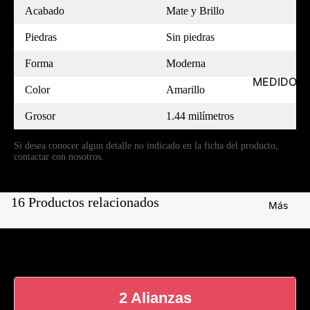
Acabado
Mate y Brillo
Piedras
Sin piedras
Forma
Moderna
MEDIDOR
Color
Amarillo
Grosor
1.44 milímetros
Si desea conocer algun detalle no indicado en la ficha del producto,
contactar con nosotros.
16 Productos relacionados
Más
2 Alianzas