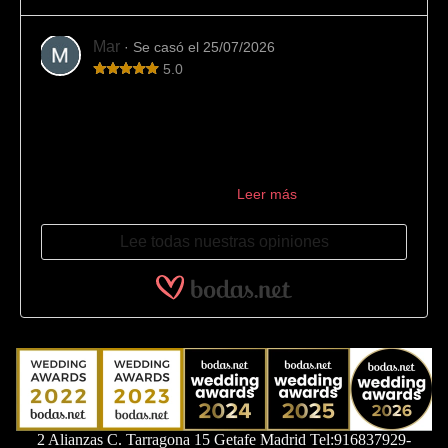
Mar
· Se casó el 25/07/2026
5.0
Los mejores
La mejor joyería para encargar las alianzas. Los
encontramos por casualidad buscando en internet y el
resultado no pudo ser mejor: 10/10. Desde el primer
momento se encargaron de ...
Leer más
Lee todas nuestras opiniones
2 Alianzas C. Tarragona 15 Getafe Madrid Tel:916837929-