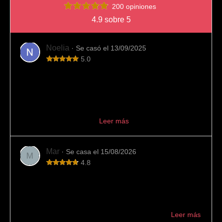
200 opiniones
4.9 sobre 5
Noelia
· Se casó el 13/09/2025
5.0
Totalmente recomendable
Fue el sitio que elegimos para comprar nuestras alianzas
de boda y viendo el resultado final es imposible
arrepentirnos. Desde el principio el trato fue muy
profesional, aconseján...
Leer más
Mar
· Se casa el 15/08/2026
M
4.8
Variedad y buen trato
En esta joyería hemos encontrado mucha variedad de
alianzas y buen asesoramiento. También han cumplido
con los plazos indicados. Muy recomendable ...
Leer más