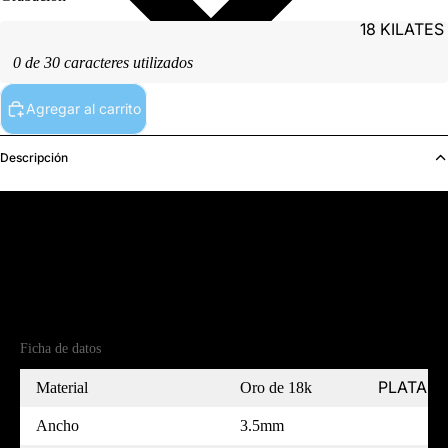
18 KILATES
0 de 30 caracteres utilizados
Agregar al carrito
Descripción
PLATINO
Detalles del producto
Referencia
(18)A18615G35-7
Ficha de datos
PLATA
Material
Oro de 18k
Ancho
3.5mm