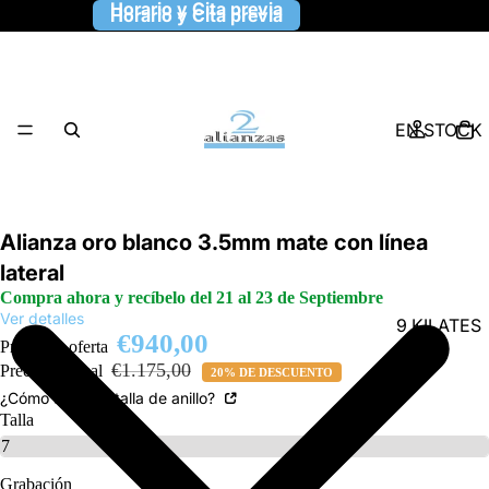
Horario y Cita previa
Horario y Cita previa
EN STOCK
Alianza oro blanco 3.5mm mate con línea
lateral
Compra ahora y recíbelo del 21 al 23 de Septiembre
Ver detalles
9 KILATES
€940,00
Precio de oferta
€1.175,00
Precio habitual
20% DE DESCUENTO
¿Cómo saber la talla de anillo?
Talla
Grabación