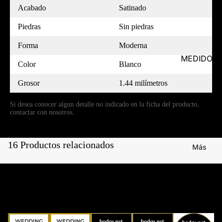
Acabado
Satinado
Piedras
Sin piedras
Forma
Moderna
MEDIDOR
Color
Blanco
Grosor
1.44 milímetros
Si desea conocer algun detalle no indicado en la ficha del producto,
contactar con nosotros.
16 Productos relacionados
Más