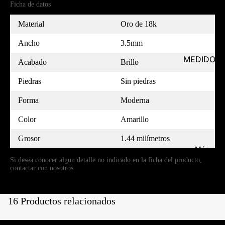
Ficha de datos
Material
Oro de 18k
Ancho
3.5mm
MEDIDOR
Acabado
Brillo
Piedras
Sin piedras
Forma
Moderna
Color
Amarillo
Grosor
1.44 milímetros
Más
Si desea conocer algun detalle no indicado en la ficha del producto,
contactar con nosotros.
16 Productos relacionados