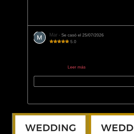
Variedad y buen trato
En esta joyería hemos encontrado mucha variedad d
Mar
· Se casó el 25/07/2026
5.0
Los mejores
La mejor joyería para encargar las alianzas. Los en
encargaron de ...
Leer más