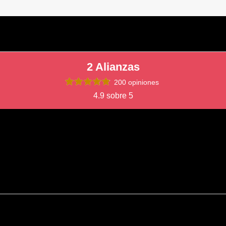
2 Alianzas
200 opiniones
4.9 sobre 5
zas de boda y viendo el resultado final es imposible arrepentirnos. Desd