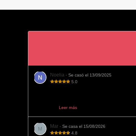
Noelia
· Se casó el 13/09/2025
5.0
Totalmente recomendable
Fue el sitio que elegimos para comprar nuestras alian
aconseján...
Leer más
Mar
· Se casa el 15/08/2026
M
4.8