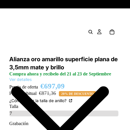
Alianza oro amarillo superficie plana de
3,5mm mate y brillo
Compra ahora y recíbelo del 21 al 23 de Septiembre
Ver detalles
€697,09
Precio de oferta
€871,36
Precio habitual
20% DE DESCUENTO
¿Cómo saber la talla de anillo?
Talla
Grabación