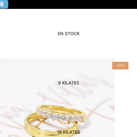
ia
ia
EN STOCK
-20%
9 KILATES
18 KILATES