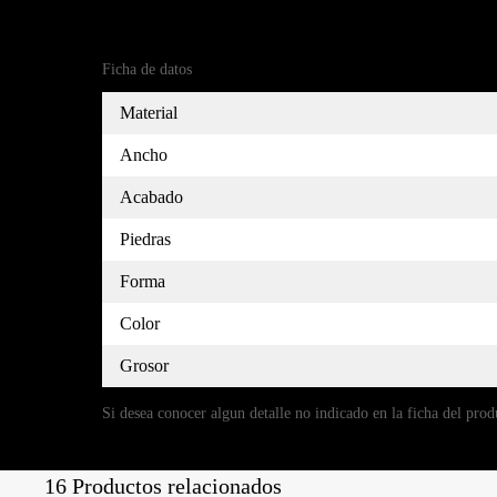
Referencia
(18)5135316-7
Ficha de datos
Material
Ancho
Acabado
Piedras
Forma
Color
Grosor
Si desea conocer algun detalle no indicado en la ficha del prod
16 Productos relacionados