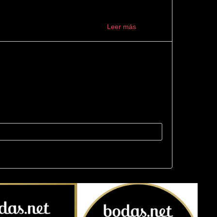
s indicados. Muy recomendable ...
Leer más
 ser mejor: 10/10. Desde el primer momento se