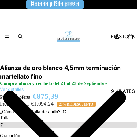
Horario y Cita previa
Horario y Cita previa
EN STOCK
Alianza de oro blanco 4,5mm terminación
martellato fino
Compra ahora y recíbelo del 21 al 23 de Septiembre
Ver detalles
9 KILATES
€875,39
Precio de oferta
€1.094,24
Precio habitual
20% DE DESCUENTO
¿Cómo saber la talla de anillo?
Talla
Grabación