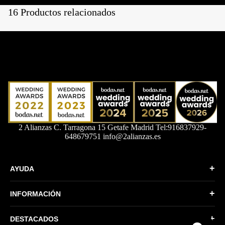
16 Productos relacionados
2 Alianzas C. Tarragona 15 Getafe Madrid Tel:916837929-
648679751 info@2alianzas.es
+
AYUDA
Quiénes somos
+
INFORMACIÓN
Formas de Pago
Política de Privacidad
Envíos y devoluciones
+
DESTACADOS
Condiciones generales