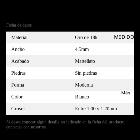
Referencia
(18)5B45556-7
Ficha de datos
MEDIDOR
Material
Oro de 18k
Ancho
4.5mm
Acabado
Martellato
Piedras
Sin piedras
Forma
Moderna
Más
Color
Blanco
Grosor
Entre 1.00 y 1.20mm
Si desea conocer algun detalle no indicado en la ficha del producto,
contactar con nosotros.