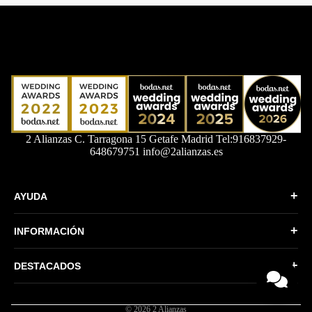
2 Alianzas C. Tarragona 15 Getafe Madrid Tel:916837929-
648679751 info@2alianzas.es
+
AYUDA
Quiénes somos
+
INFORMACIÓN
Formas de Pago
Política de Privacidad
Envíos y devoluciones
+
DESTACADOS
Condiciones generales
Más vendidos
Política de Cookies
Guía de tallas
© 2026
2 Alianzas