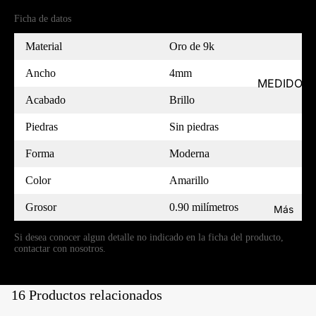
Ficha de datos
Material
Oro de 9k
Ancho
4mm
MEDIDOR
Acabado
Brillo
Piedras
Sin piedras
Forma
Moderna
Color
Amarillo
Grosor
0.90 milímetros
Más
Si desea conocer algun detalle no indicado en la ficha del producto,
contactar con nosotros.
16 Productos relacionados