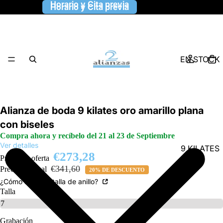
Horario y Cita previa
Horario y Cita previa
EN STOCK
Alianza de boda 9 kilates oro amarillo plana
con biseles
Compra ahora y recíbelo del 21 al 23 de Septiembre
Ver detalles
9 KILATES
€273,28
Precio de oferta
€341,60
Precio habitual
20% DE DESCUENTO
¿Cómo saber la talla de anillo?
Talla
Grabación