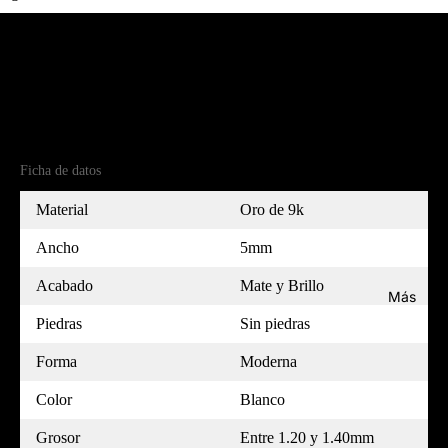
Detalles del producto
MEDIDOR
Referencia
(9)5B50316-7
Ficha de datos
Material
Oro de 9k
Ancho
5mm
Acabado
Mate y Brillo
Más
Piedras
Sin piedras
Forma
Moderna
Color
Blanco
Grosor
Entre 1.20 y 1.40mm