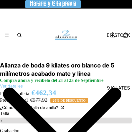
Horario y Cita previa
Horario y Cita previa
EN STOCK
Alianza de boda 9 kilates oro blanco de 5
milímetros acabado mate y línea
Compra ahora y recíbelo del 21 al 23 de Septiembre
Ver detalles
9 KILATES
€462,34
Precio de oferta
€577,92
Precio habitual
20% DE DESCUENTO
¿Cómo saber la talla de anillo?
Talla
Grabación