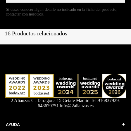
Si desea conocer algun detalle no indicado en la ficha del producto,
contactar con nosotros.
16 Productos relacionados
2 Alianzas C. Tarragona 15 Getafe Madrid Tel:916837929-
648679751 info@2alianzas.es
+
AYUDA