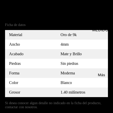
Referencia
(9)5B40397-7
Ficha de datos
MEDIDOR
Material
Oro de 9k
Ancho
4mm
Acabado
Mate y Brillo
Piedras
Sin piedras
Forma
Moderna
Más
Color
Blanco
Grosor
1.40 milímetros
Si desea conocer algun detalle no indicado en la ficha del producto,
contactar con nosotros.