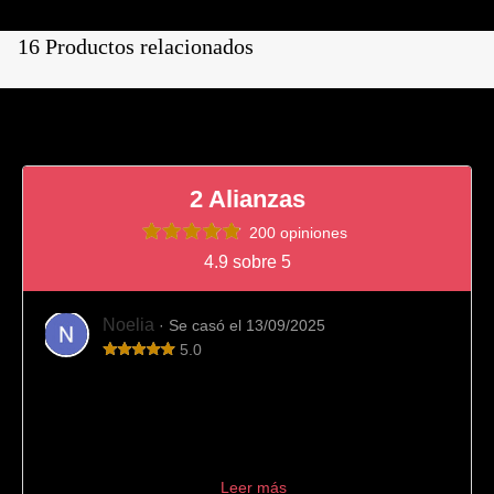
16 Productos relacionados
2 Alianzas
200 opiniones
4.9 sobre 5
Noelia
· Se casó el 13/09/2025
5.0
Totalmente recomendable
Fue el sitio que elegimos para comprar nuestras alianzas
de boda y viendo el resultado final es imposible
arrepentirnos. Desde el principio el trato fue muy
profesional, aconseján...
Leer más