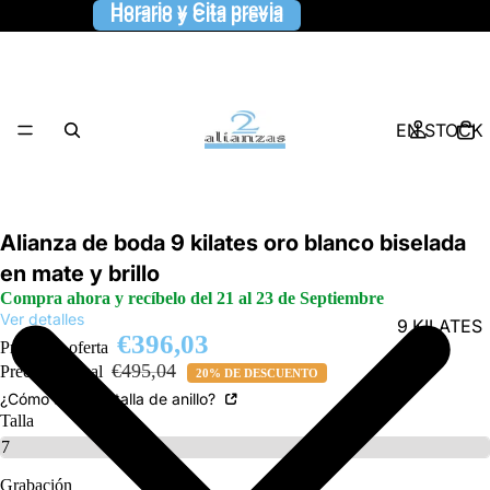
Horario y Cita previa
Horario y Cita previa
EN STOCK
Alianza de boda 9 kilates oro blanco biselada
en mate y brillo
Compra ahora y recíbelo del 21 al 23 de Septiembre
Ver detalles
9 KILATES
€396,03
Precio de oferta
€495,04
Precio habitual
20% DE DESCUENTO
¿Cómo saber la talla de anillo?
Talla
Grabación