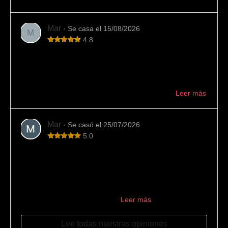
Mar
· Se casa el 15/08/2026
M
4.8
Variedad y buen trato
En esta joyería hemos encontrado mucha variedad de
alianzas y buen asesoramiento. También han cumplido
con los plazos indicados. Muy recomendable ...
Leer más
Mar
· Se casó el 25/07/2026
5.0
Los mejores
La mejor joyería para encargar las alianzas. Los
encontramos por casualidad buscando en internet y el
resultado no pudo ser mejor: 10/10. Desde el primer
momento se encargaron de ...
Leer más
Lee todas nuestras opiniones