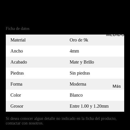
Referencia
(9)5B40044-7
Ficha de datos
MEDIDOR
Material
Oro de 9k
Ancho
4mm
Acabado
Mate y Brillo
Piedras
Sin piedras
Forma
Moderna
Más
Color
Blanco
Grosor
Entre 1.00 y 1.20mm
Si desea conocer algun detalle no indicado en la ficha del producto,
contactar con nosotros.