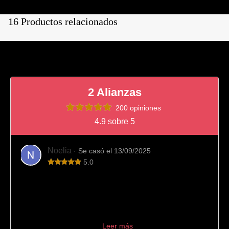
16 Productos relacionados
2 Alianzas
200 opiniones
4.9 sobre 5
Noelia
· Se casó el 13/09/2025
5.0
Totalmente recomendable
Fue el sitio que elegimos para comprar nuestras alianzas
de boda y viendo el resultado final es imposible
arrepentirnos. Desde el principio el trato fue muy
profesional, aconseján...
Leer más