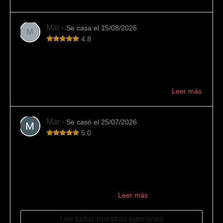
Mar
· Se casa el 15/08/2026
M
4.8
Variedad y buen trato
En esta joyería hemos encontrado mucha variedad de
alianzas y buen asesoramiento. También han cumplido
con los plazos indicados. Muy recomendable ...
Leer más
Mar
· Se casó el 25/07/2026
5.0
Los mejores
La mejor joyería para encargar las alianzas. Los
encontramos por casualidad buscando en internet y el
resultado no pudo ser mejor: 10/10. Desde el primer
momento se encargaron de ...
Leer más
Lee todas nuestras opiniones