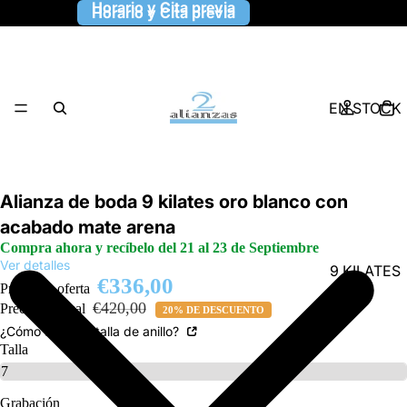
Horario y Cita previa
Horario y Cita previa
EN STOCK
Alianza de boda 9 kilates oro blanco con
acabado mate arena
Compra ahora y recíbelo del 21 al 23 de Septiembre
Ver detalles
9 KILATES
€336,00
Precio de oferta
€420,00
Precio habitual
20% DE DESCUENTO
¿Cómo saber la talla de anillo?
Talla
Grabación