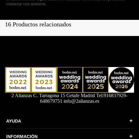
contactar con nosotros.
16 Productos relacionados
2 Alianzas C. Tarragona 15 Getafe Madrid Tel:916837929-
648679751 info@2alianzas.es
+
AYUDA
Quiénes somos
+
INFORMACIÓN