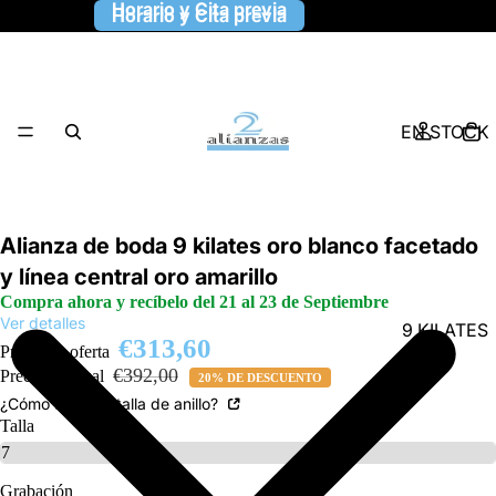
Horario y Cita previa
Horario y Cita previa
EN STOCK
Alianza de boda 9 kilates oro blanco facetado
y línea central oro amarillo
Compra ahora y recíbelo del 21 al 23 de Septiembre
Ver detalles
9 KILATES
€313,60
Precio de oferta
€392,00
Precio habitual
20% DE DESCUENTO
¿Cómo saber la talla de anillo?
Talla
Grabación