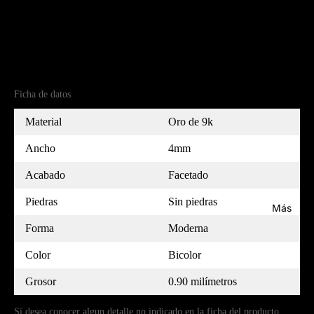
Detalles del producto
Referencia
(9)5240296-7
MEDIDOR
Ficha de datos
Material
Oro de 9k
Ancho
4mm
Acabado
Facetado
Piedras
Sin piedras
Más
Forma
Moderna
Color
Bicolor
Grosor
0.90 milímetros
Si desea conocer algun detalle no indicado en la ficha del producto,