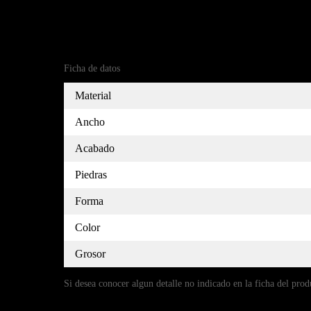
Referencia
(9)5150316-7
Ficha de datos
Material
Ancho
Acabado
Piedras
Forma
Color
Grosor
Si desea conocer algun detalle no indicado en la ficha del prod