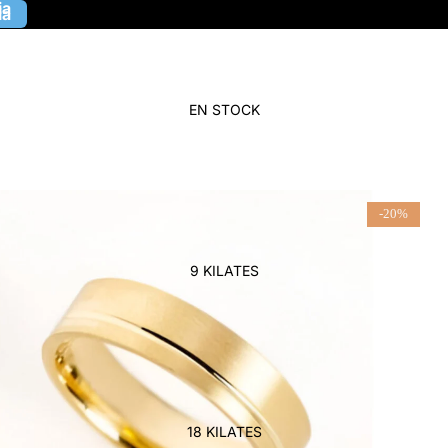
ia
ia
EN STOCK
-20%
9 KILATES
18 KILATES