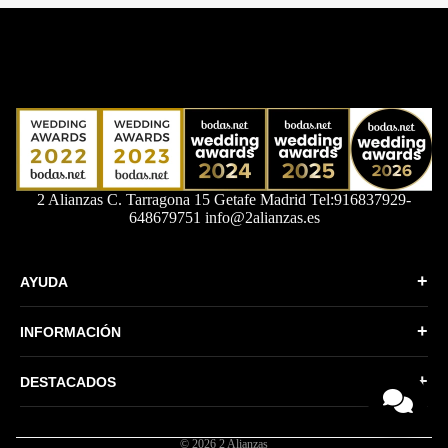
2 Alianzas C. Tarragona 15 Getafe Madrid Tel:916837929-
648679751 info@2alianzas.es
+
AYUDA
Quiénes somos
+
INFORMACIÓN
Formas de Pago
Política de Privacidad
Envíos y devoluciones
+
DESTACADOS
Condiciones generales
Más vendidos
Política de Cookies
Guía de tallas
© 2026
2 Alianzas