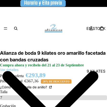
Horario y Cita previa
Horario y Cita previa
EN STOCK
Alianza de boda 9 kilates oro amarillo facetada
con bandas cruzadas
Compra ahora y recíbelo del 21 al 23 de Septiembre
Ver detalles
9 KILATES
€293,89
Precio de oferta
€367,36
Precio habitual
20% DE DESCUENTO
¿Cómo saber la talla de anillo?
Talla
Grabación