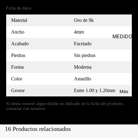
Ficha de datos
Material
Oro de 9k
Ancho
4mm
MEDIDOR
Acabado
Facetado
Piedras
Sin piedras
Forma
Moderna
Color
Amarillo
Grosor
Entre 1.00 y 1.20mm
Más
Si desea conocer algun detalle no indicado en la ficha del producto,
contactar con nosotros.
16 Productos relacionados