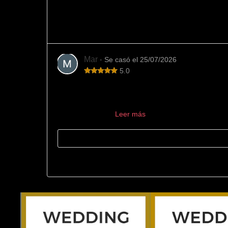
Variedad y buen trato
En esta joyería hemos encontrado mucha variedad d
Mar
· Se casó el 25/07/2026
5.0
Los mejores
La mejor joyería para encargar las alianzas. Los en
encargaron de ...
Leer más