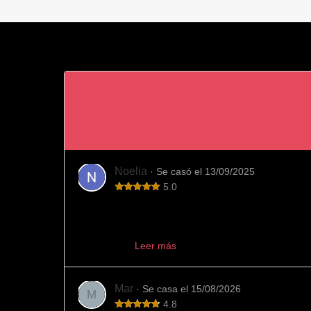
Noelia
· Se casó el 13/09/2025
5.0
Totalmente recomendable
Fue el sitio que elegimos para comprar nuestras alian
aconseján...
Leer más
Mar
· Se casa el 15/08/2026
M
4.8