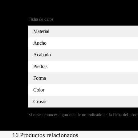
Referencia
MC09AM4012PL-7
Ficha de datos
Material
Ancho
Acabado
Piedras
Forma
Color
Grosor
Si desea conocer algun detalle no indicado en la ficha del prod
16 Productos relacionados