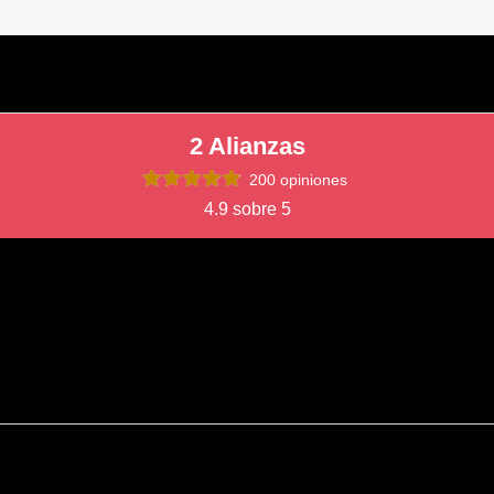
2 Alianzas
200 opiniones
4.9 sobre 5
zas de boda y viendo el resultado final es imposible arrepentirnos. Desd