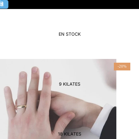
ia
ia
EN STOCK
-20%
9 KILATES
18 KILATES