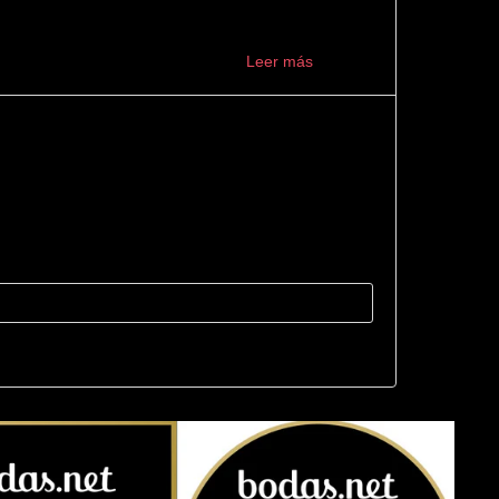
s indicados. Muy recomendable ...
Leer más
 ser mejor: 10/10. Desde el primer momento se