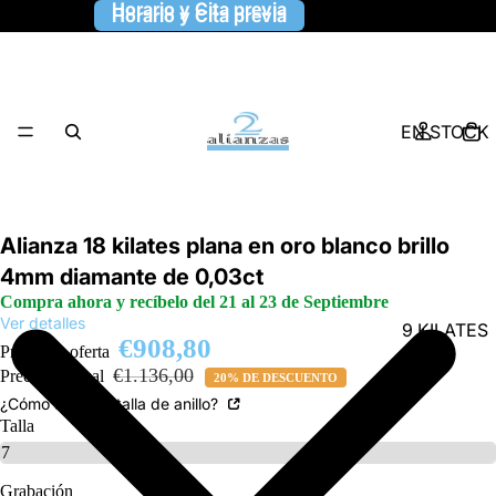
Horario y Cita previa
Horario y Cita previa
EN STOCK
Alianza 18 kilates plana en oro blanco brillo
4mm diamante de 0,03ct
Compra ahora y recíbelo del 21 al 23 de Septiembre
Ver detalles
9 KILATES
€908,80
Precio de oferta
€1.136,00
Precio habitual
20% DE DESCUENTO
¿Cómo saber la talla de anillo?
Talla
Grabación