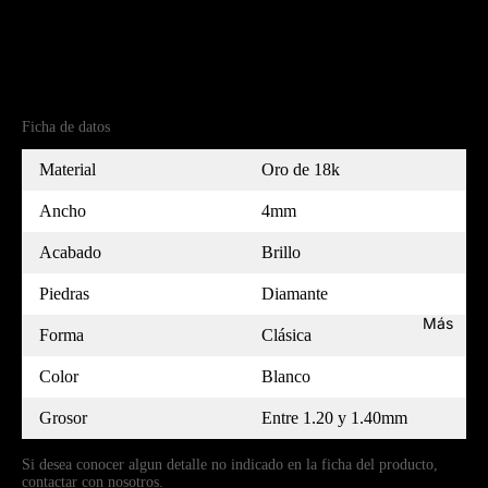
Detalles del producto
Referencia
PL18BL4012PL1P-7
MEDIDOR
Ficha de datos
Material
Oro de 18k
Ancho
4mm
Acabado
Brillo
Piedras
Diamante
Más
Forma
Clásica
Color
Blanco
Grosor
Entre 1.20 y 1.40mm
Si desea conocer algun detalle no indicado en la ficha del producto,
contactar con nosotros.