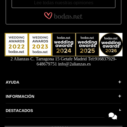
Lee todas nuestras opiniones
2 Alianzas C. Tarragona 15 Getafe Madrid Tel:916837929-
648679751 info@2alianzas.es
+
AYUDA
Quiénes somos
+
INFORMACIÓN
Formas de Pago
Política de Privacidad
Envíos y devoluciones
+
DESTACADOS
Condiciones generales
Más vendidos
Política de Cookies