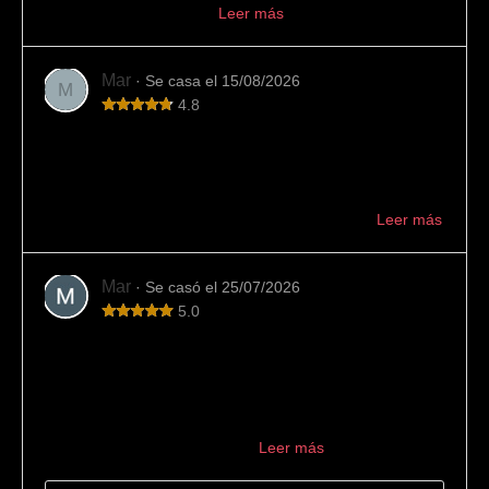
profesional, aconseján...
Leer más
Mar
· Se casa el 15/08/2026
M
4.8
Variedad y buen trato
En esta joyería hemos encontrado mucha variedad de
alianzas y buen asesoramiento. También han cumplido
con los plazos indicados. Muy recomendable ...
Leer más
Mar
· Se casó el 25/07/2026
5.0
Los mejores
La mejor joyería para encargar las alianzas. Los
encontramos por casualidad buscando en internet y el
resultado no pudo ser mejor: 10/10. Desde el primer
momento se encargaron de ...
Leer más