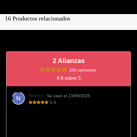
16 Productos relacionados
2 Alianzas
200 opiniones
4.9 sobre 5
Noelia
· Se casó el 13/09/2025
5.0
Totalmente recomendable
Fue el sitio que elegimos para comprar nuestras alianzas
de boda y viendo el resultado final es imposible
arrepentirnos. Desde el principio el trato fue muy