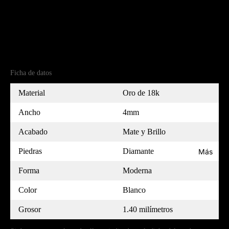
Detalles del producto
Referencia
(18)5B40397D-7
MEDIDOR
Ficha de datos
Material
Oro de 18k
Ancho
4mm
Acabado
Mate y Brillo
Piedras
Diamante
Más
Forma
Moderna
Color
Blanco
Grosor
1.40 milímetros