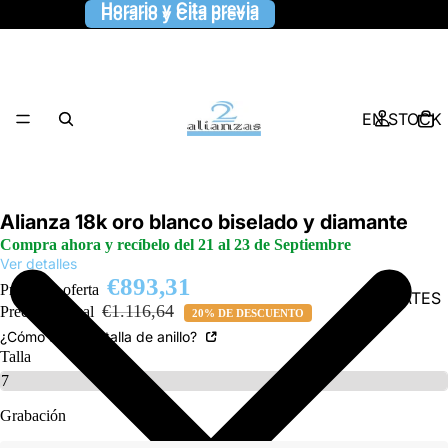
Horario y Cita previa
Horario y Cita previa
EN STOCK
Alianza 18k oro blanco biselado y diamante
Compra ahora y recíbelo del 21 al 23 de Septiembre
Ver detalles
€893,31
Precio de oferta
9 KILATES
€1.116,64
Precio habitual
20% DE DESCUENTO
¿Cómo saber la talla de anillo?
Talla
Grabación