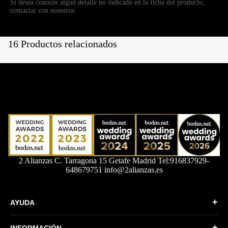
Si desea conocer algun detalle no indicado en la ficha del producto,
contactar con nosotros.
16 Productos relacionados
2 Alianzas C. Tarragona 15 Getafe Madrid Tel:916837929-
648679751 info@2alianzas.es
+
AYUDA
Quiénes somos
+
INFORMACIÓN