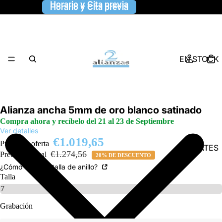
Horario y Cita previa
Horario y Cita previa
EN STOCK
Alianza ancha 5mm de oro blanco satinado
Compra ahora y recíbelo del 21 al 23 de Septiembre
Ver detalles
€1.019,65
Precio de oferta
9 KILATES
€1.274,56
Precio habitual
20% DE DESCUENTO
¿Cómo saber la talla de anillo?
Talla
Grabación