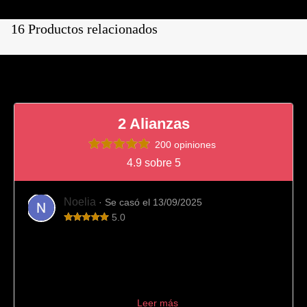
16 Productos relacionados
2 Alianzas
200 opiniones
4.9 sobre 5
Noelia
· Se casó el 13/09/2025
5.0
Totalmente recomendable
Fue el sitio que elegimos para comprar nuestras alianzas
de boda y viendo el resultado final es imposible
arrepentirnos. Desde el principio el trato fue muy
profesional, aconseján...
Leer más