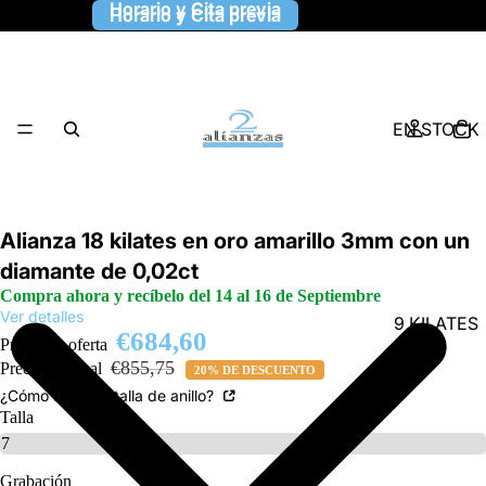
Horario y Cita previa
Horario y Cita previa
EN STOCK
Alianza 18 kilates en oro amarillo 3mm con un
diamante de 0,02ct
Compra ahora y recíbelo del 14 al 16 de Septiembre
Ver detalles
9 KILATES
€684,60
Precio de oferta
€855,75
Precio habitual
20% DE DESCUENTO
¿Cómo saber la talla de anillo?
Talla
Grabación