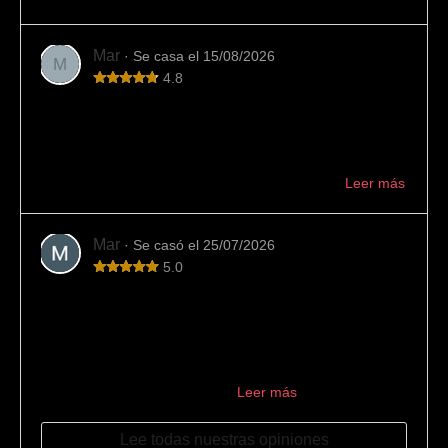
Mar
· Se casa el 15/08/2026
M
4.8
Variedad y buen trato
En esta joyería hemos encontrado mucha variedad de
alianzas y buen asesoramiento. También han cumplido
con los plazos indicados. Muy recomendable ...
Leer más
Mar
· Se casó el 25/07/2026
5.0
Los mejores
La mejor joyería para encargar las alianzas. Los
encontramos por casualidad buscando en internet y el
resultado no pudo ser mejor: 10/10. Desde el primer
momento se encargaron de ...
Leer más
Lee todas nuestras opiniones