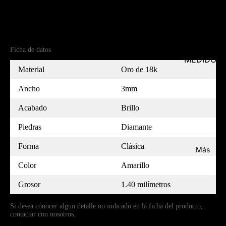
Referencia
MC18AM3014PL1D-7
Ficha de datos
MEDIDOR
Material
Oro de 18k
Ancho
3mm
Acabado
Brillo
Piedras
Diamante
Forma
Clásica
Más
Color
Amarillo
Grosor
1.40 milímetros
Si desea conocer algun detalle no indicado en la ficha del producto,
contactar con nosotros.