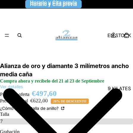
Horario y Cita previa
Horario y Cita previa
EN STOCK
Alianza de oro y diamante 3 milímetros ancho
media caña
Compra ahora y recíbelo del 21 al 23 de Septiembre
Ver detalles
9 KILATES
€497,60
Precio de oferta
€622,00
Precio habitual
20% DE DESCUENTO
¿Cómo saber la talla de anillo?
Talla
Grabación