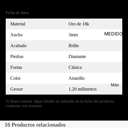
Referencia
MC18AM3012PL1D-7
Ficha de datos
Material
Oro de 18k
MEDIDOR
Ancho
3mm
Acabado
Brillo
Piedras
Diamante
Forma
Clásica
Color
Amarillo
Más
Grosor
1.20 milímetros
Si desea conocer algun detalle no indicado en la ficha del producto,
contactar con nosotros.
16 Productos relacionados