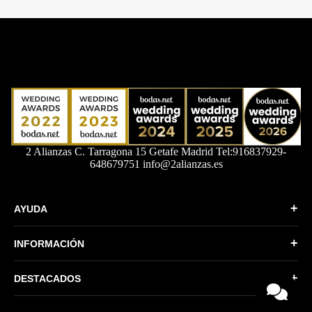
2 Alianzas C. Tarragona 15 Getafe Madrid Tel:916837929-
648679751 info@2alianzas.es
+
AYUDA
Quiénes somos
+
INFORMACIÓN
Formas de Pago
Política de Privacidad
Envíos y devoluciones
+
DESTACADOS
Condiciones generales
Más vendidos
Política de Cookies