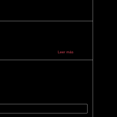
e el principio el trato fue muy profesional,
s indicados. Muy recomendable ...
Leer más
 ser mejor: 10/10. Desde el primer momento se