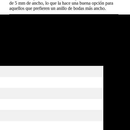
de 5 mm de ancho, lo que la hace una buena opción para
aquellos que prefieren un anillo de bodas más ancho.