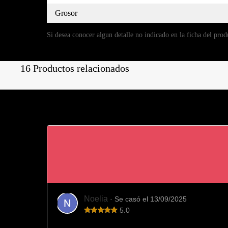
Grosor
Si desea conocer algun detalle no indicado en la ficha del prod
16 Productos relacionados
Noelia
· Se casó el 13/09/2025
5.0
Totalmente recomendable