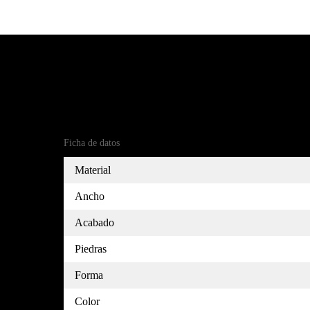
Detalles del producto
Referencia
(18)5235158-7
Ficha de datos
Material
Ancho
Acabado
Piedras
Forma
Color