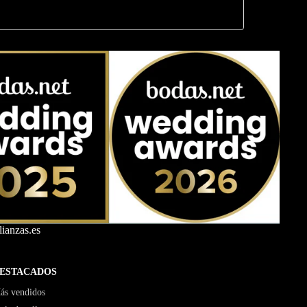
ianzas.es
ESTACADOS
ás vendidos