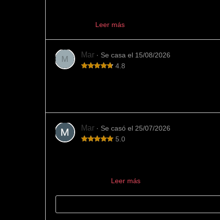
Fue el sitio que elegimos para comprar nuestras alian
aconseján...
Leer más
Mar
· Se casa el 15/08/2026
M
4.8
Variedad y buen trato
En esta joyería hemos encontrado mucha variedad d
Mar
· Se casó el 25/07/2026
5.0
Los mejores
La mejor joyería para encargar las alianzas. Los en
encargaron de ...
Leer más