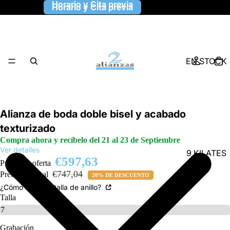
Horario y Cita previa
Horario y Cita previa
EN STOCK
Alianza de boda doble bisel y acabado
texturizado
Compra ahora y recíbelo del 21 al 23 de Septiembre
Ver detalles
9 KILATES
€597,63
Precio de oferta
€747,04
Precio habitual
20% DE DESCUENTO
¿Cómo saber la talla de anillo?
Talla
Grabación