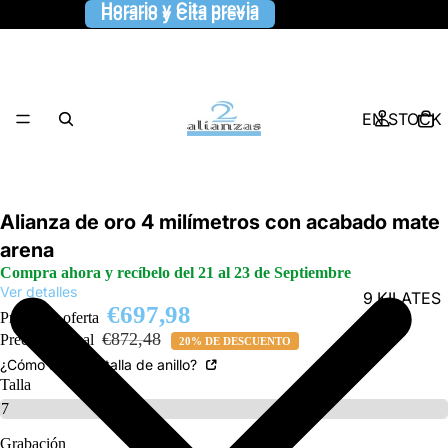
Horario y Cita previa
Horario y Cita previa
EN STOCK
Alianza de oro 4 milímetros con acabado mate
arena
Compra ahora y recíbelo del 21 al 23 de Septiembre
Ver detalles
9 KILATES
€697,98
Precio de oferta
€872,48
Precio habitual
20% DE DESCUENTO
¿Cómo saber la talla de anillo?
Talla
Grabación