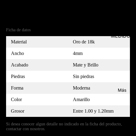
Referencia
(18)5140044-7
Ficha de datos
MEDIDOR
Material
Oro de 18k
Ancho
4mm
Acabado
Mate y Brillo
Piedras
Sin piedras
Forma
Moderna
Más
Color
Amarillo
Grosor
Entre 1.00 y 1.20mm
Si desea conocer algun detalle no indicado en la ficha del producto,
contactar con nosotros.