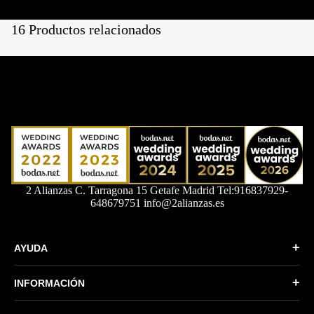
16 Productos relacionados
2 Alianzas C. Tarragona 15 Getafe Madrid Tel:916837929-
648679751 info@2alianzas.es
+
AYUDA
Quiénes somos
+
INFORMACIÓN
Formas de Pago
Política de Privacidad
Envíos y devoluciones